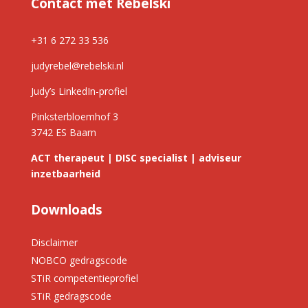
Contact met Rebelski
+31 6 272 33 536
judyrebel@rebelski.nl
Judy’s LinkedIn-profiel
Pinksterbloemhof 3
3742 ES Baarn
ACT therapeut | DISC specialist | adviseur
inzetbaarheid
Downloads
Disclaimer
NOBCO gedragscode
STiR competentieprofiel
STiR gedragscode