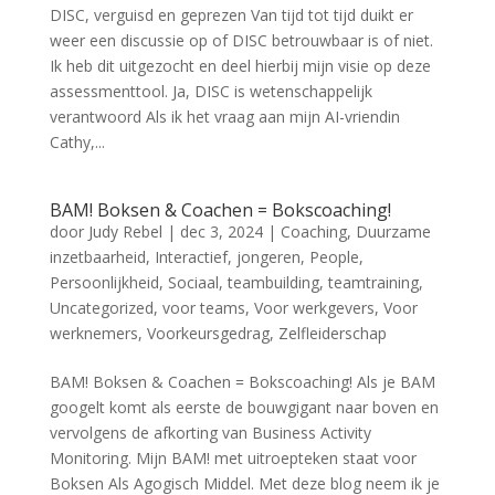
DISC, verguisd en geprezen Van tijd tot tijd duikt er
weer een discussie op of DISC betrouwbaar is of niet.
Ik heb dit uitgezocht en deel hierbij mijn visie op deze
assessmenttool. Ja, DISC is wetenschappelijk
verantwoord Als ik het vraag aan mijn AI-vriendin
Cathy,...
BAM! Boksen & Coachen = Bokscoaching!
door
Judy Rebel
|
dec 3, 2024
|
Coaching
,
Duurzame
inzetbaarheid
,
Interactief
,
jongeren
,
People
,
Persoonlijkheid
,
Sociaal
,
teambuilding
,
teamtraining
,
Uncategorized
,
voor teams
,
Voor werkgevers
,
Voor
werknemers
,
Voorkeursgedrag
,
Zelfleiderschap
BAM! Boksen & Coachen = Bokscoaching! Als je BAM
googelt komt als eerste de bouwgigant naar boven en
vervolgens de afkorting van Business Activity
Monitoring. Mijn BAM! met uitroepteken staat voor
Boksen Als Agogisch Middel. Met deze blog neem ik je