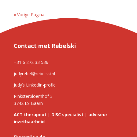
« Vorige Pagina
Contact met Rebelski
+31 6 272 33 536
judyrebel@rebelski.nl
Judy’s LinkedIn-profiel
Pinksterbloemhof 3
3742 ES Baarn
ACT therapeut | DISC specialist | adviseur
inzetbaarheid