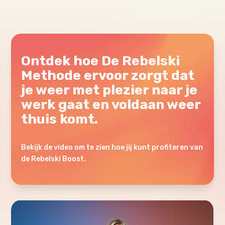
Ontdek hoe De Rebelski
Methode ervoor zorgt dat
je weer met plezier naar je
werk gaat en voldaan weer
thuis komt.
Bekijk de video om te zien hoe jij kunt profiteren van
de Rebelski Boost.