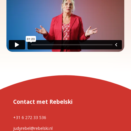
Contact met Rebelski
+31 6 272 33 536
judyrebel@rebelski.nl