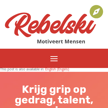
This post is also available in:
English
(
Engels
)
Krijg grip op
gedrag, talent,