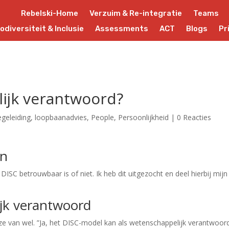
Rebelski-Home
Verzuim & Re-integratie
Teams
odiversiteit & Inclusie
Assessments
ACT
Blogs
Pr
lijk verantwoord?
egeleiding
,
loopbaanadvies
,
People
,
Persoonlijkheid
|
0 Reacties
en
 DISC betrouwbaar is of niet. Ik heb dit uitgezocht en deel hierbij mijn 
ijk verantwoord
t ze van wel. ”Ja, het DISC-model kan als wetenschappelijk verantwoor