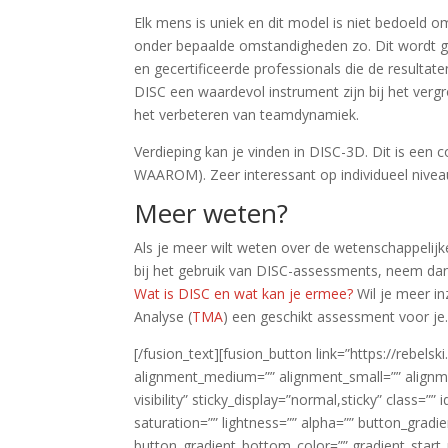
Elk mens is uniek en dit model is niet bedoeld 
onder bepaalde omstandigheden zo. Dit wordt g
en gecertificeerde professionals die de resultat
DISC een waardevol instrument zijn bij het verg
het verbeteren van teamdynamiek.
Verdieping kan je vinden in DISC-3D. Dit is een 
WAAROM). Zeer interessant op individueel nive
Meer weten?
Als je meer wilt weten over de wetenschappelijke
bij het gebruik van DISC-assessments, neem d
Wat is DISC en wat kan je ermee?
Wil je meer in
Analyse (
TMA
) een geschikt assessment voor je
[/fusion_text][fusion_button link=”https://rebelski
alignment_medium=”” alignment_small=”” alignmen
visibility” sticky_display=”normal,sticky” class=”
saturation=”” lightness=”” alpha=”” button_grad
button_gradient_bottom_color=”” gradient_start_p