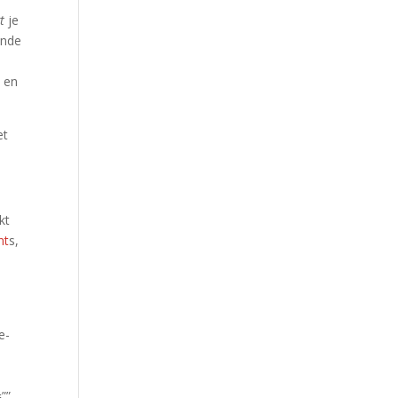
t
je
inde
n
e en
et
kt
nt
s,
e-
””