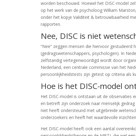
worden beschouwd. Hoewel het DISC-model zelf 
op het werk van de psycholoog William Marston, 
onder het kopje Validiteit & betrouwbaarheid m
rapporten.
Nee, DISC is niet wetensc
”Nee” zeggen mensen die hiervoor gestudeerd h
(gedragswetenschappers, psychologen). In Neder
zelfstandig vertegenwoordigd wordt door organi
Nederland, een centrale commissie van het Ned
persoonlijkheidstests zijn getest op criteria als k
Hoe is het DISC-model on
Het DISC-model is ontstaan uit de observaties 
en betreft zijn onderzoek naar menselijk gedrag
niet heeft ondersteund met uitgebreide wetensc
onderzoekers en heeft het waardevolle inzichte
Het DISC-model heeft ook een aantal overeenko
persoonlijkheidstheorie en de MBTI, die wel een