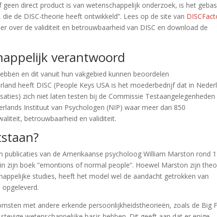
geen direct product is van wetenschappelijk onderzoek, is het geba
die de DISC-theorie heeft ontwikkeld”. Lees op de site van
DISCFact
eer over de validiteit en betrouwbaarheid van DISC en download de
happelijk verantwoord
ebben en dit vanuit hun vakgebied kunnen beoordelen
land heeft DISC (People Keys USA is het moederbedrijf dat in Neder
saties) zich niet laten testen bij de Commissie Testaangelegenheden
erlands Instituut van Psychologen (NIP) waar meer dan 850
waliteit, betrouwbaarheid en validiteit.
tstaan?
en publicaties van de Amerikaanse psycholoog William Marston rond 
 in zijn boek ”emontions of normal people”. Hoewel Marston zijn theo
happelijke studies, heeft het model wel de aandacht getrokken van
n opgeleverd.
msten met andere erkende persoonlijkheidstheorieën, zoals de Big F
 stevige wetenschappelijke basis hebben. Dit geeft aan dat er enige