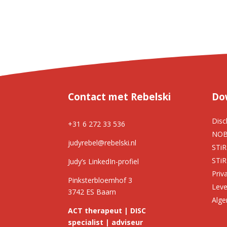
Contact met Rebelski
Do
Disc
+31 6 272 33 536
NOB
judyrebel@rebelski.nl
STiR
STiR
Judy’s LinkedIn-profiel
Priv
Pinksterbloemhof 3
Leve
3742 ES Baarn
Alg
ACT therapeut | DISC
specialist | adviseur