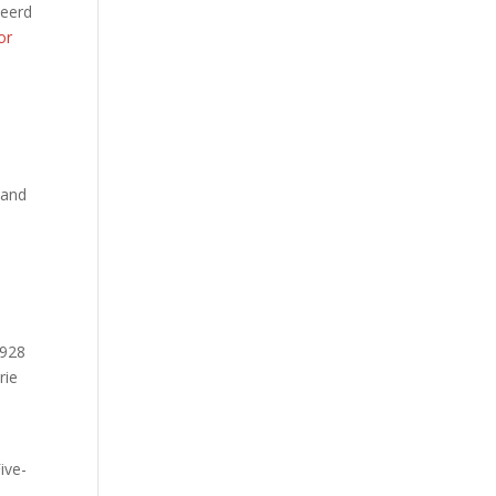
seerd
or
land
1928
rie
ive-