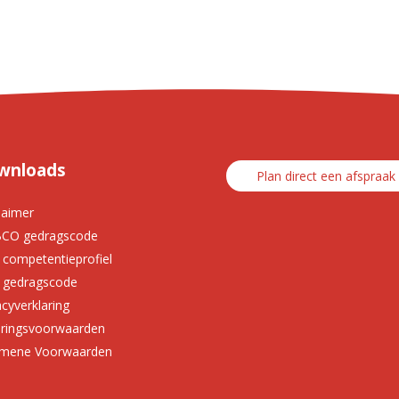
wnloads
Plan direct een afspraak
laimer
CO gedragscode
 competentieprofiel
 gedragscode
acyverklaring
ringsvoorwaarden
emene Voorwaarden