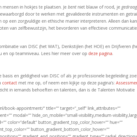
om mensen in hokjes te plaatsen. Je
bent
niet blauw of rood, je
gedraag
ewaarborgd door te werken met gevalideerde instrumenten en getra
en op een zorgvuldige en ethische manier interpreteren. Alleen dan ka
roten van zelfbewustzijn, het bevorderen van effectieve communicati
combinatie van DISC (het WAT), Denkstijlen (het HOE) en Drijfveren (h
au en op teamniveau. Lees hier meer over op
deze pagina
.
 basis en geldigheid van DISC of als je professionele begeleiding zoe
an
contact
met me op, of neem een kijkje op deze pagina’s:
Assessme
zicht in iemands behoeften en talenten, dan is de Talenten Motivatie
.
.nl/book-appointment/” title=”” target=”_self” link_attributes=””
t=”” modal=”” hide_on_mobile=”small-visibility,medium-visibility,larg
” id=”” color=”default” button_gradient_top_color_hover=”” hue=””
ient_top_color=”” button_gradient_bottom_color_hover=””
osition=”” gradient_end_position=”” gradient_type=”” radial_direction=