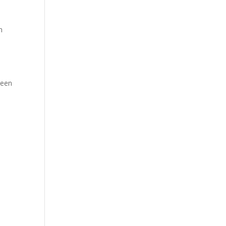
n
 een