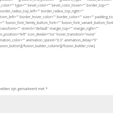
_color=”” type=”” bevel_color=”” bevel_color_hover=”” border_top=””
border_radius_top_left=”” border_radius_top_right=””
tom_left=”” border_hover_color=”” border_color=”” size=”” padding_to
=”” fusion_font_family_button_font=”” fusion_font_variant_button_font
t_transform=”” stretch=”default” margin_top=”” margin_right=””
n_position=”left” icon_divider=”no” hover_transition=”none”
nimation_color=”” animation_speed=”0.3″ animation_delay=”0″
usion_button][/fusion_builder_column][/fusion_builder_row]
 velden zijn gemarkeerd met
*