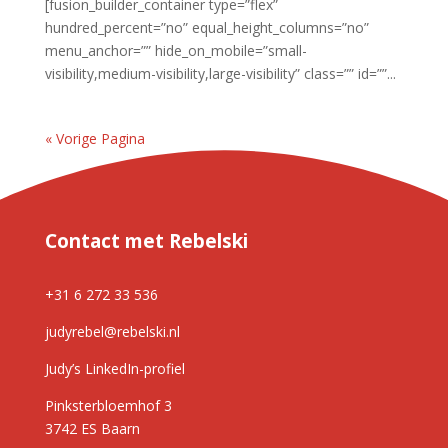
[fusion_builder_container type=”flex”
hundred_percent=”no” equal_height_columns=”no”
menu_anchor=”” hide_on_mobile=”small-
visibility,medium-visibility,large-visibility” class=”” id=””...
« Vorige Pagina
Contact met Rebelski
+31 6 272 33 536
judyrebel@rebelski.nl
Judy’s LinkedIn-profiel
Pinksterbloemhof 3
3742 ES Baarn