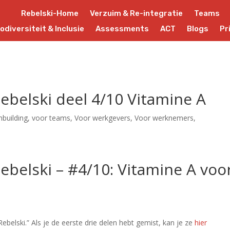
Rebelski-Home
Verzuim & Re-integratie
Teams
odiversiteit & Inclusie
Assessments
ACT
Blogs
Pr
Rebelski deel 4/10 Vitamine A
building
,
voor teams
,
Voor werkgevers
,
Voor werknemers
,
Rebelski – #4/10: Vitamine A voo
Rebelski.” Als je de eerste drie delen hebt gemist, kan je ze
hier