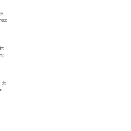
ge,
eis:
cht
 op
r de
en