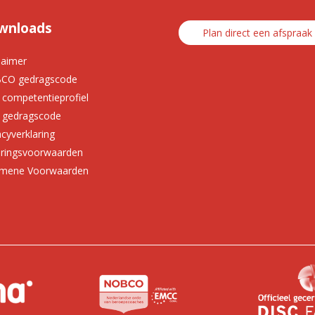
wnloads
Plan direct een afspraak
laimer
CO gedragscode
 competentieprofiel
 gedragscode
acyverklaring
ringsvoorwaarden
emene Voorwaarden