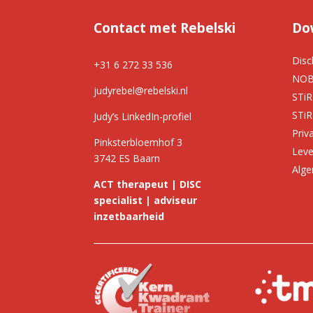
Contact met Rebelski
Do
Disc
+31 6 272 33 536
NOB
judyrebel@rebelski.nl
STiR
STiR
Judy’s LinkedIn-profiel
Priv
Pinksterbloemhof 3
Leve
3742 ES Baarn
Alg
ACT therapeut | DISC
specialist | adviseur
inzetbaarheid