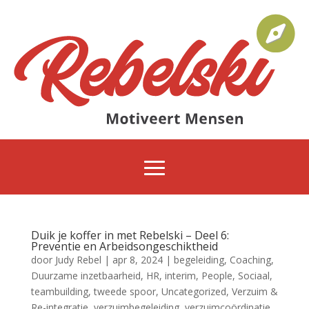
Duik je koffer in met Rebelski – Deel 6:
Preventie en Arbeidsongeschiktheid
door
Judy Rebel
|
apr 8, 2024
|
begeleiding
,
Coaching
,
Duurzame inzetbaarheid
,
HR
,
interim
,
People
,
Sociaal
,
teambuilding
,
tweede spoor
,
Uncategorized
,
Verzuim &
Re-integratie
,
verzuimbegeleiding
,
verzuimcoördinatie
,