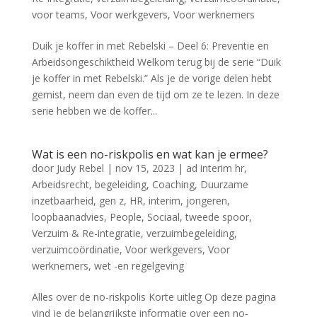
voor teams
,
Voor werkgevers
,
Voor werknemers
Duik je koffer in met Rebelski – Deel 6: Preventie en
Arbeidsongeschiktheid Welkom terug bij de serie “Duik
je koffer in met Rebelski.” Als je de vorige delen hebt
gemist, neem dan even de tijd om ze te lezen. In deze
serie hebben we de koffer...
Wat is een no-riskpolis en wat kan je ermee?
door
Judy Rebel
|
nov 15, 2023
|
ad interim hr
,
Arbeidsrecht
,
begeleiding
,
Coaching
,
Duurzame
inzetbaarheid
,
gen z
,
HR
,
interim
,
jongeren
,
loopbaanadvies
,
People
,
Sociaal
,
tweede spoor
,
Verzuim & Re-integratie
,
verzuimbegeleiding
,
verzuimcoördinatie
,
Voor werkgevers
,
Voor
werknemers
,
wet -en regelgeving
Alles over de no-riskpolis Korte uitleg Op deze pagina
vind je de belangrijkste informatie over een no-