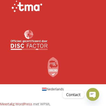
Nederlands
Contact
Open
Meertalig WordPress
met WPML